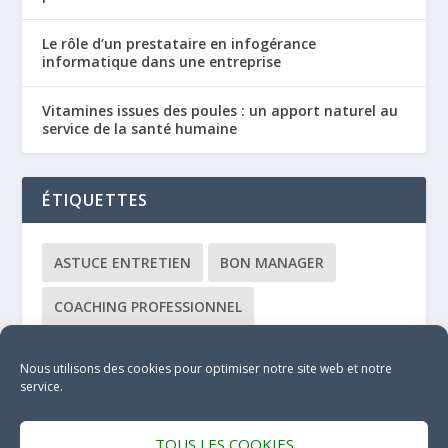
Le rôle d’un prestataire en infogérance
informatique dans une entreprise
Vitamines issues des poules : un apport naturel au
service de la santé humaine
ÉTIQUETTES
ASTUCE ENTRETIEN
BON MANAGER
COACHING PROFESSIONNEL
COACHING ÉQUIPE
CONSULTANT
Nous utilisons des cookies pour optimiser notre site web et notre
service.
DÉBUTANT
FORMATEUR
MANAGEMENT FÉMININ
TOUS LES COOKIES