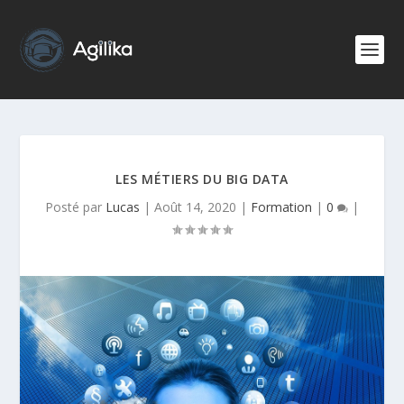
LES MÉTIERS DU BIG DATA
Posté par
Lucas
|
Août 14, 2020
|
Formation
|
0
|