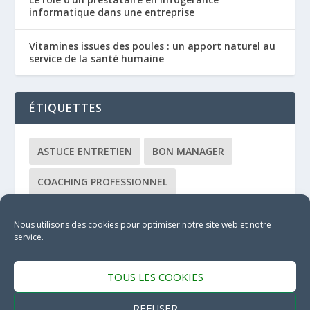
informatique dans une entreprise
Vitamines issues des poules : un apport naturel au
service de la santé humaine
ÉTIQUETTES
ASTUCE ENTRETIEN
BON MANAGER
COACHING PROFESSIONNEL
COACHING ÉQUIPE
CONSULTANT
Nous utilisons des cookies pour optimiser notre site web et notre
service.
DÉBUTANT
FORMATEUR
MANAGEMENT FÉMININ
TOUS LES COOKIES
MANAGEMENT HUMAIN
MÉTHODE
REFUSER