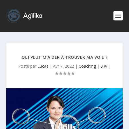
QUI PEUT M’AIDER À TROUVER MA VOIE ?
Posté par
Lucas
|
Avr 7, 2022
|
Coaching
|
0
|