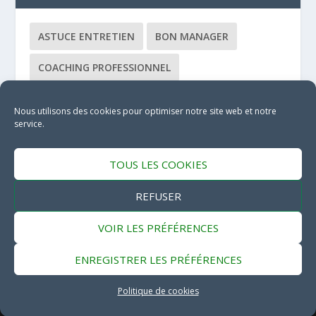
ASTUCE ENTRETIEN
BON MANAGER
COACHING PROFESSIONNEL
COACHING ÉQUIPE
CONSULTANT
Nous utilisons des cookies pour optimiser notre site web et notre
service.
DÉBUTANT
FORMATEUR
MANAGEMENT FÉMININ
TOUS LES COOKIES
MANAGEMENT HUMAIN
MÉTHODE
REFUSER
MÉTIER
VOIR LES PRÉFÉRENCES
ENREGISTRER LES PRÉFÉRENCES
Politique de cookies
Conçu par
| Propulsé par
Elegant Themes
WordPress