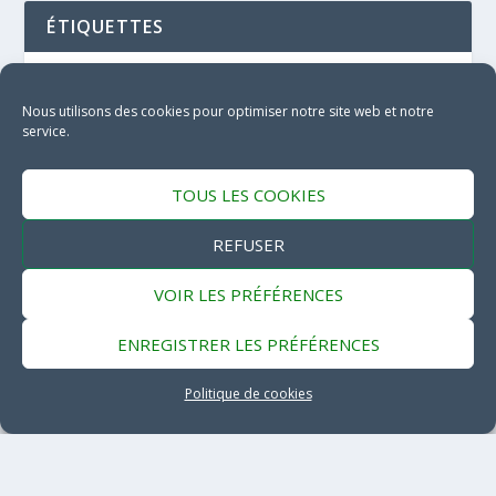
ÉTIQUETTES
ASTUCE ENTRETIEN
BON MANAGER
Nous utilisons des cookies pour optimiser notre site web et notre
service.
COACHING PROFESSIONNEL
COACHING ÉQUIPE
CONSULTANT
TOUS LES COOKIES
DÉBUTANT
FORMATEUR
REFUSER
MANAGEMENT FÉMININ
VOIR LES PRÉFÉRENCES
MANAGEMENT HUMAIN
MÉTHODE
ENREGISTRER LES PRÉFÉRENCES
MÉTIER
Politique de cookies