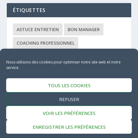
ÉTIQUETTES
ASTUCE ENTRETIEN
BON MANAGER
COACHING PROFESSIONNEL
COACHING ÉQUIPE
CONSULTANT
Nous utilisons des cookies pour optimiser notre site web et notre
service.
DÉBUTANT
FORMATEUR
MANAGEMENT FÉMININ
TOUS LES COOKIES
MANAGEMENT HUMAIN
MÉTHODE
REFUSER
MÉTIER
VOIR LES PRÉFÉRENCES
ENREGISTRER LES PRÉFÉRENCES