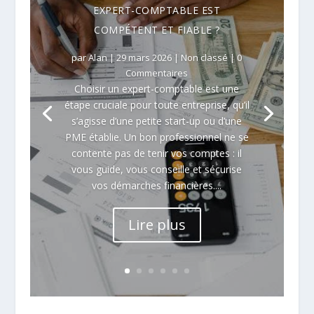
EXPERT-COMPTABLE EST
COMPÉTENT ET FIABLE ?
par
Alan
|
29 mars 2026
|
Non classé
| 0
Commentaires
Choisir un expert-comptable est une
étape cruciale pour toute entreprise, qu’il
s’agisse d’une petite start-up ou d’une
PME établie. Un bon professionnel ne se
contente pas de tenir vos comptes : il
vous guide, vous conseille et sécurise
vos démarches financières....
Lire plus