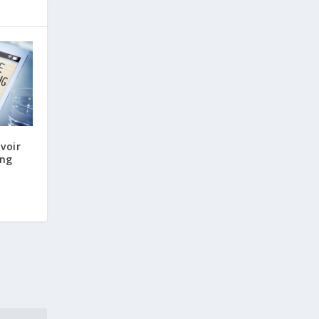
avoir
ing