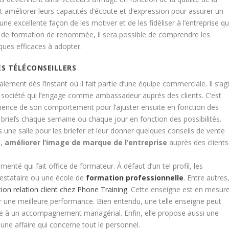
t améliorer leurs capacités d’écoute et d’expression pour assurer un
 une excellente façon de les motiver et de les fidéliser à l’entreprise qu
le de formation de renommée, il sera possible de comprendre les
iques efficaces à adopter.
ES TÉLÉCONSEILLERS
nt dès l’instant où il fait partie d’une équipe commerciale. Il s’agi
 la société qui l’engage comme ambassadeur auprès des clients. C’est
cience de son comportement pour l’ajuster ensuite en fonction des
es briefs chaque semaine ou chaque jour en fonction des possibilités.
s une salle pour les briefer et leur donner quelques conseils de vente
e,
améliorer l’image de marque de l’entreprise
auprès des clients
enté qui fait office de formateur. À défaut d’un tel profil, les
restataire ou une école de
formation professionnelle
. Entre autres
ion relation client chez Phone Training
. Cette enseigne est en mesur
ur une meilleure performance. Bien entendu, une telle enseigne peut
âce à un accompagnement managérial. Enfin, elle propose aussi une
 une affaire qui concerne tout le personnel.