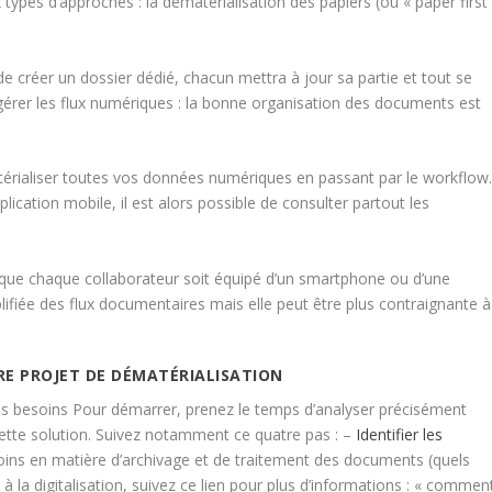
types d’approches : la dématérialisation des papiers (ou « paper first
de créer un dossier dédié, chacun mettra à jour sa partie et tout se
gérer les flux numériques : la bonne organisation des documents est
rialiser toutes vos données numériques en passant par le workflow
plication mobile, il est alors possible de consulter partout les
st que chaque collaborateur soit équipé d’un smartphone ou d’une
ifiée des flux documentaires mais elle peut être plus contraignante à
TRE PROJET DE DÉMATÉRIALISATION
os besoins Pour démarrer, prenez le temps d’analyser précisément
cette solution. Suivez notamment ce quatre pas : –
Identifier les
ins en matière d’archivage et de traitement des documents (quels
és à la digitalisation, suivez ce lien pour plus d’informations : « commen