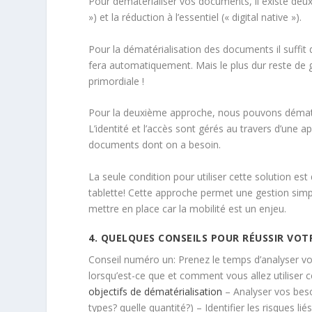
Pour dématérialiser vos documents, il existe deux 
») et la réduction à l’essentiel (« digital native »).
Pour la dématérialisation des documents il suffit 
fera automatiquement. Mais le plus dur reste de 
primordiale !
Pour la deuxième approche, nous pouvons dématé
L’identité et l’accès sont gérés au travers d’une ap
documents dont on a besoin.
La seule condition pour utiliser cette solution e
tablette! Cette approche permet une gestion simpl
mettre en place car la mobilité est un enjeu.
4. QUELQUES CONSEILS POUR RÉUSSIR VO
Conseil numéro un: Prenez le temps d’analyser v
lorsqu’est-ce que et comment vous allez utiliser 
objectifs de dématérialisation
– Analyser vos beso
types? quelle quantité?) – Identifier les risques li